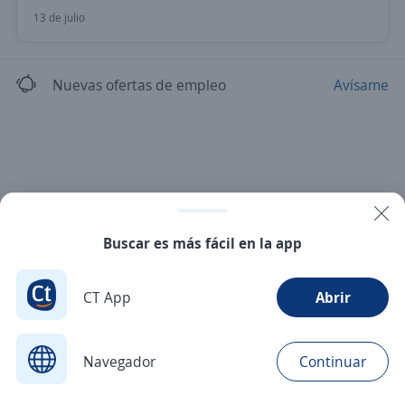
13 de julio
Nuevas ofertas de empleo
Avísame
Buscar es más fácil en la app
CT App
Abrir
Navegador
Continuar
Buscar
Postulaciones
Avisos
Favoritos
Menú