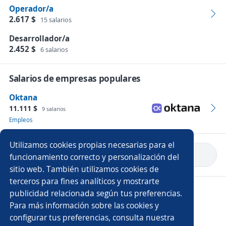
Operador/a
2.617 $
15 salarios
Desarrollador/a
2.452 $
6 salarios
Salarios de empresas populares
Oktana
11.111 $
9 salarios
Empleos
Utilizamos cookies propias necesarias para el
Volver a inicio
funcionamiento correcto y personalización del
sitio web. También utilizamos cookies de
terceros para fines analíticos y mostrarte
Copyright 2014 - 2026 DGNET LTD.
publicidad relacionada según tus preferencias.
Aviso legal
/
Privacidad
Para más información sobre las cookies y
configurar tus preferencias, consulta nuestra