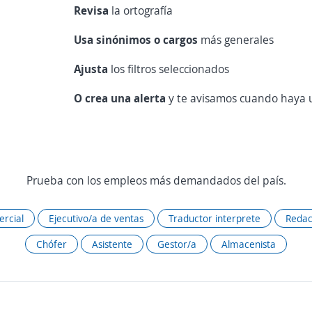
Revisa
la ortografía
Usa sinónimos o cargos
más generales
Ajusta
los filtros seleccionados
O crea una alerta
y te avisamos cuando haya u
Prueba con los empleos más demandados del país.
rcial
Ejecutivo/a de ventas
Traductor interprete
Redac
Chófer
Asistente
Gestor/a
Almacenista