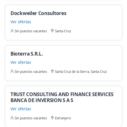
Dockweiler Consultores
Ver ofertas
Sin puestos vacantes
Santa Cruz
Bioterra S.R.L.
Ver ofertas
Sin puestos vacantes
Santa Cruz de la Sierra, Santa Cruz
TRUST CONSULTING AND FINANCE SERVICES
BANCA DE INVERSION S A S
Ver ofertas
Sin puestos vacantes
Extranjero