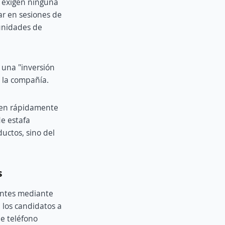
o exigen ninguna
par en sesiones de
tunidades de
 una "inversión
 la compañía.
cen rápidamente
e estafa
uctos, sino del
s
lantes mediante
 los candidatos a
e teléfono