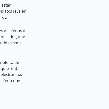
s están
didatos revelen
eros.
s de ofertas de
detallados, que
ridad social,
er oferta de
lquier dato,
 electrónicos
r oferta que