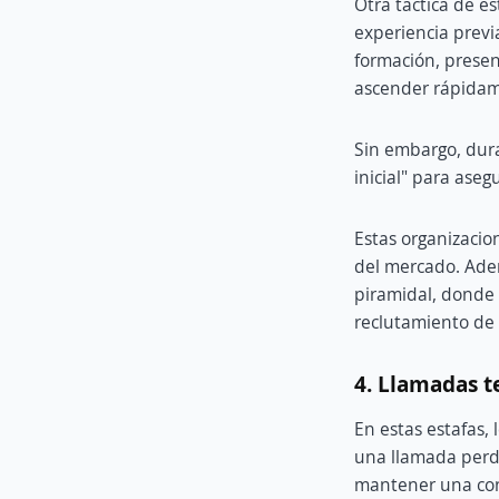
Otra táctica de e
experiencia previa
formación, presen
ascender rápida
Sin embargo, dura
inicial" para ase
Estas organizaci
del mercado. Ade
piramidal, donde 
reclutamiento de 
4. Llamadas 
En estas estafas,
una llamada perdi
mantener una con