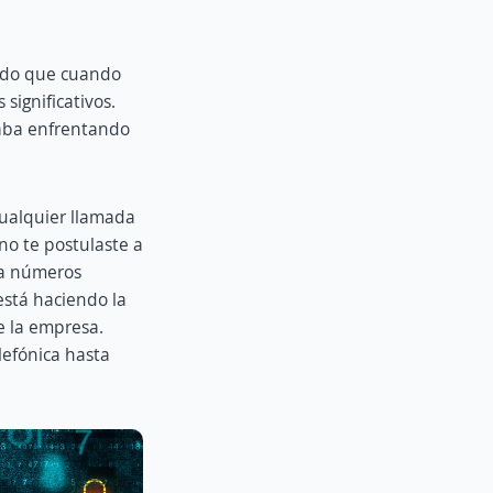
modo que cuando
significativos.
caba enfrentando
 cualquier llamada
no te postulaste a
 a números
está haciendo la
de la empresa.
lefónica hasta