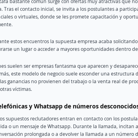
stafa bastante común surge con ofertas muy atractivas que n
. Tras el contacto inicial, se invita a los postulantes a partici
ciales o virtuales, donde se les promete capacitación y opor
mente.
nte estos encuentros la supuesta empresa acaba solicitando
gurarse un lugar o acceder a mayores oportunidades dentro de
ones suelen ser empresas fantasma que aparecen y desapare
más, este modelo de negocio suele esconder una estructura d
las ganancias no provienen del trabajo o la venta real de prod
otras víctimas.
telefónicas y Whatsapp de números desconocido
 los supuestos reclutadores entran en contacto con los postu
da o un mensaje de Whatsapp. Durante la llamada, incitan a
versación prolongada o a devolver la llamada a un número d