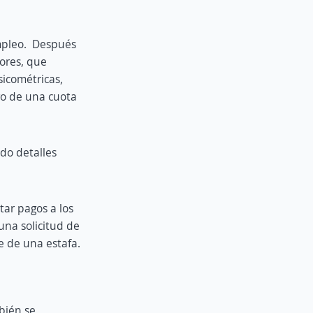
mpleo. Después
dores, que
sicométricas,
go de una cuota
ndo detalles
tar pagos a los
una solicitud de
e de una estafa.
bién se