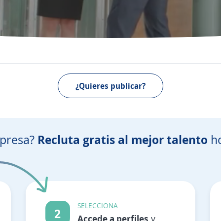
¿Quieres publicar?
mpresa?
Recluta gratis al mejor talento
h
SELECCIONA
2
Accede a perfiles
y