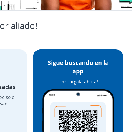
or aliado!
Sigue buscando en la
app
¡Descárgala ahora!
izadas
ibe solo
esan.