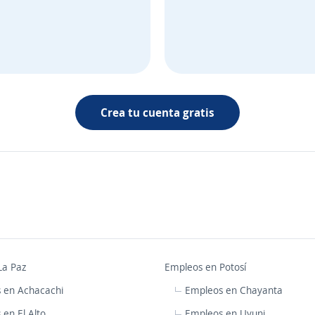
Crea tu cuenta gratis
La Paz
Empleos en Potosí
 en Achacachi
Empleos en Chayanta
en El Alto
Empleos en Uyuni