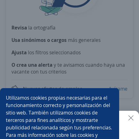
Revisa
la ortografía
Usa sinónimos o cargos
más generales
Ajusta
los filtros seleccionados
O crea una alerta
y te avisamos cuando haya una
vacante con tus criterios
Nuevas ofertas de empleo
Avísame
Utilizamos cookies propias necesarias para el
funcionamiento correcto y personalización del
sitio web. También utilizamos cookies de
Prueba con los empleos más demandados del país.
terceros para fines analíticos y mostrarte
publicidad relacionada según tus preferencias.
Buscar es más fácil en la app
Redactor/a
Comercial
Ejecutivo/a de ventas
Para más información sobre las cookies y