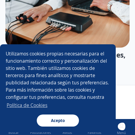
Prueba de polígrafo laboral: qué es,
Utilizamos cookies propias necesarias para el
funcionamiento correcto y personalización del
cómo funciona y qué preguntan
sitio web. También utilizamos cookies de
terceros para fines analíticos y mostrarte
publicidad relacionada según tus preferencias.
Para más información sobre las cookies y
Copyright 2014 - 2026 DGNET LTD.
configurar tus preferencias, consulta nuestra
Aviso legal
/
Privacidad
Política de Cookies
Acepto
Buscar
Postulaciones
Avisos
Favoritos
Menú